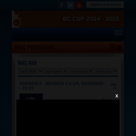
ANASAYFA
MAÇ PROGRAMI
MAÇ PROGRAMI
PANORAMA
MAÇ ARA
HABERLER
TAKIMLAR
DIVISION 2 - DIVISION 2 A GR, 03/04/2025
geri
OYUNCULAR
- 19:15
>>
STATÜLER
X
FOTOĞRAFLAR
94
112
HAFTALIK MAÇ PROGRAMI
-
HAKKIMIZDA
Beynamlar
Yıldırımspor
Basketball
REFERANSLAR
BC CUP KİTAPÇIĞI 2019-2020
0
1.Ç
0